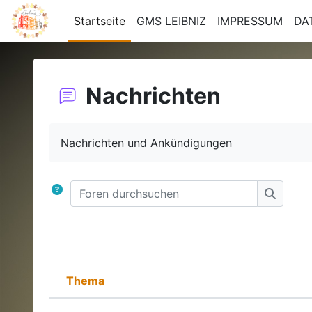
Zum Hauptinhalt
Startseite
GMS LEIBNIZ
IMPRESSUM
DA
Nachrichten
Abschlussbedingungen
Nachrichten und Ankündigungen
Foren durchsuchen
Foren d
Thema
Status