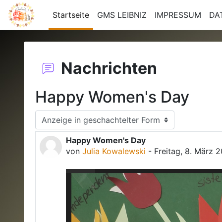
Zum Hauptinhalt
Startseite
GMS LEIBNIZ
IMPRESSUM
DA
Nachrichten
Happy Women's Day
Anzeigemodus
Happy Women's Day
Anzahl Antworten: 0
von
Julia Kowalewski
-
Freitag, 8. März 2