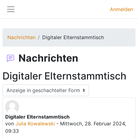
Zum Hauptinhalt
Anmelden
Website-Übersicht
Nachrichten
Digitaler Elternstammtisch
Nachrichten
Digitaler Elternstammtisch
Anzeigemodus
Digitaler Elternstammtisch
Anzahl Antworten: 0
von
Julia Kowalewski
-
Mittwoch, 28. Februar 2024,
09:33