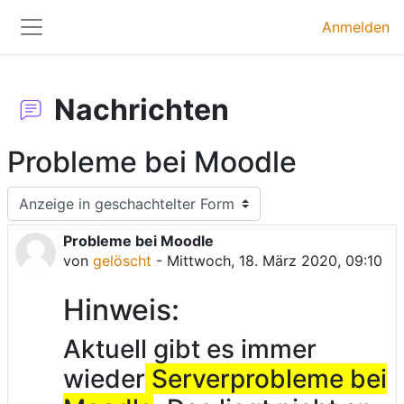
Zum Hauptinhalt
Anmelden
Website-Übersicht
Nachrichten
Probleme bei Moodle
Anzeigemodus
Probleme bei Moodle
Anzahl Antworten: 0
von
gelöscht
-
Mittwoch, 18. März 2020, 09:10
Hinweis:
Aktuell gibt es immer
wieder
Serverprobleme bei