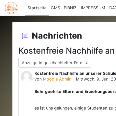
Zum Hauptinhalt
Startseite
GMS LEIBNIZ
IMPRESSUM
DA
Nachrichten
Kostenfreie Nachhilfe a
Anzeigemodus
Kostenfreie Nachhilfe an unserer Schul
Anzahl Antworten: 0
von
Moodle Admin
-
Mittwoch, 9. Juni 20
Sehr geehrte Eltern und Erziehungsbere
es ist uns gelungen, einige Studenten zu