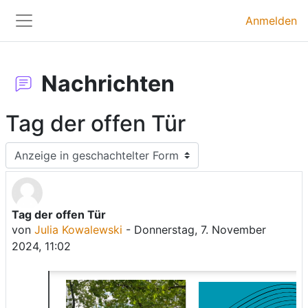
Zum Hauptinhalt
Anmelden
Website-Übersicht
Nachrichten
Tag der offen Tür
Anzeigemodus
Tag der offen Tür
Anzahl Antworten: 0
von
Julia Kowalewski
-
Donnerstag, 7. November
2024, 11:02