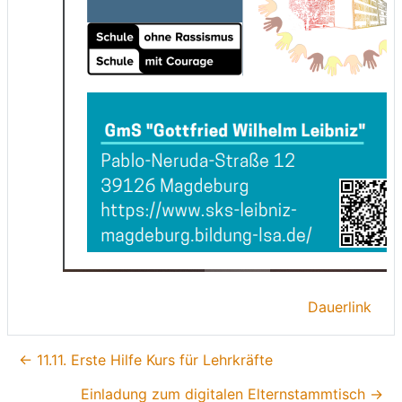
Dauerlink
← 11.11. Erste Hilfe Kurs für Lehrkräfte
Einladung zum digitalen Elternstammtisch →