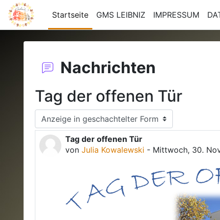
Zum Hauptinhalt
Startseite
GMS LEIBNIZ
IMPRESSUM
DA
Nachrichten
Tag der offenen Tür
Anzeigemodus
Tag der offenen Tür
Anzahl Antworten: 0
von
Julia Kowalewski
-
Mittwoch, 30. No