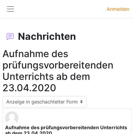
Zum Hauptinhalt
Anmelden
Website-Übersicht
Nachrichten
Aufnahme des
prüfungsvorbereitenden
Unterrichts ab dem
23.04.2020
Anzeigemodus
Aufnahme des prüfungsvorbereitenden Unterrichts
Anzahl Antworten: 0
ab dem 23.04.2020