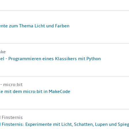
Kursname
e
nte zum Thema Licht und Farben
Python
Kursname
ake
e
el - Programmieren eines Klassikers mit Python
Kursname
- micro:bit
e
se mit dem micro:bit in MakeCode
ten, Lupen und Spiegeln
Kursname
 Finsternis
e
d Finsternis: Experimente mit Licht, Schatten, Lupen und Spie