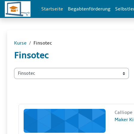
Zum Hauptinhalt
Startseite
Begabtenförderung
Selbstle
Kurse
Finsotec
Finsotec
Kursbereiche
Maker Kit für Calliope
Kurzer 
Calliop
Kursnam
Maker Ki