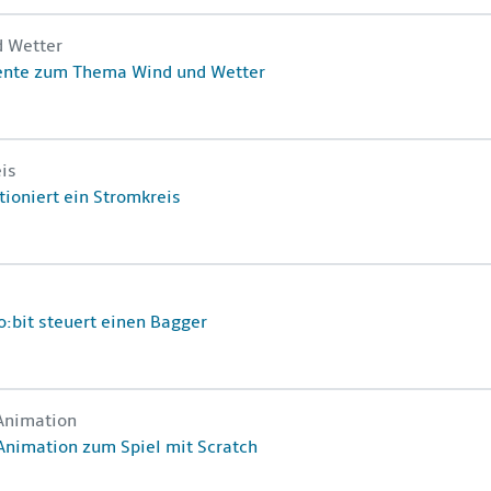
Kursname
d Wetter
e
ente zum Thema Wind und Wetter
Kursname
is
e
tioniert ein Stromkreis
Kursname
e
o:bit steuert einen Bagger
Kursname
Animation
e
Animation zum Spiel mit Scratch