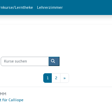
rnkurse/Lerntheke
Lehrerzimmer
Kurse suchen
Kurse suchen
Seite 1
Seite 2
Nächste Seite
1
2
»
Kursname
e MM
e
t für Calliope