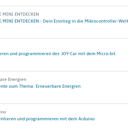
ikrocontroller-Welt
Kursname
E MINI ENTDECKEN
e
 MINI ENTDECKEN - Dein Einstieg in die Mikrocontroller-Wel
dem Micro:bit
Kursname
e
eren und programmieren des JOY-Car mit dem Micro:bit
Kursname
are Energien
e
nte zum Thema: Erneuerbare Energien
uino
Kursname
ino
e
ntieren und programmieren mit dem Arduino