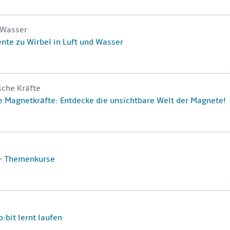
Kursname
 Wasser
e
nte zu Wirbel in Luft und Wasser
 Welt der Magnete!
Kursname
che Kräfte
e
 Magnetkräfte: Entdecke die unsichtbare Welt der Magnete!
Kursname
e
 - Themenkurse
Kursname
e
:bit lernt laufen