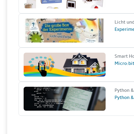
Experimente mit Licht und Farbe (PhänoMINT)
Kurzer 
Licht un
Kursnam
Experime
Micro:bit – Wir programmieren ein Smart Home
Kurzer 
Smart H
Kursnam
Micro:bi
Python &amp; Spiel – Snake, unser erstes eigenes 
Kurzer 
Python &
Kursnam
Python &