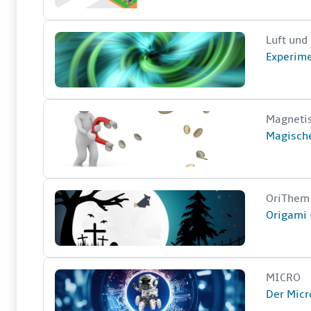
Experimente zu Wirbel in Luft und Wasser
Kurzer 
Luft und
Kursnam
Experime
Magische Magnetkräfte: Entdecke die unsichtbare
Kurzer 
Magnetis
Kursnam
Magische
Origami - Themenkurse
Kurzer 
OriThem
Kursnam
Origami
Der Micro:bit lernt laufen
Kurzer 
MICRO
Kursnam
Der Micro