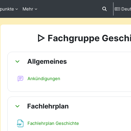
fpunkte
Mehr
Deut
Sucheingabe 
▻ Fachgruppe Gesch
Abschnittsübersicht
Allgemeines
Einklappen
Forum
Ankündigungen
Fachlehrplan
Einklappen
Datei
Fachlehrplan Geschichte