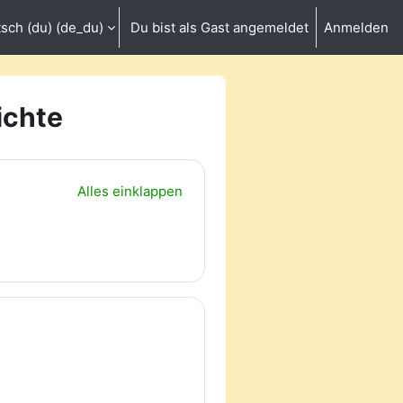
sch (du) ‎(de_du)‎
Du bist als Gast angemeldet
Anmelden
umschalten
ichte
Alles einklappen