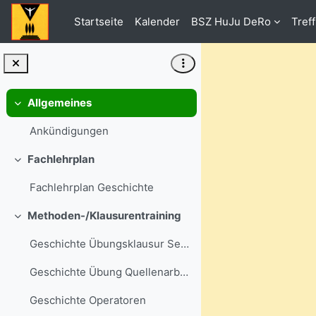
Zum Hauptinhalt
Startseite
Kalender
BSZ HuJu DeRo
Tref
Allgemeines
Einklappen
Ankündigungen
Fachlehrplan
Einklappen
Fachlehrplan Geschichte
Methoden-/Klausurentraining
Einklappen
Geschichte Übungsklausur Sek II
Geschichte Übung Quellenarbeit
Geschichte Operatoren