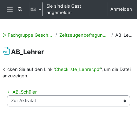
Zum Hauptinhalt
Sie sind als Gast
Anmelden
Sucheingabe umschalten
angemeldet
Website-Übersicht
▻ Fachgruppe Geschichte
Zeitzeugenbefragung (Q1)
AB_Lehrer
AB_Lehrer
Abschlussbedingungen
Klicken Sie auf den Link '
Checkliste_Lehrer.pdf
', um die Datei
anzuzeigen.
← AB_Schüler
Zur Aktivität