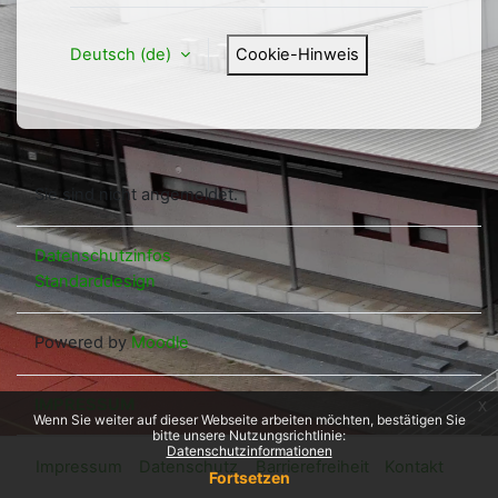
Deutsch ‎(de)‎
Cookie-Hinweis
Sie sind nicht angemeldet.
Datenschutzinfos
Standarddesign
Powered by
Moodle
IMPRESSUM
x
Wenn Sie weiter auf dieser Webseite arbeiten möchten, bestätigen Sie
bitte unsere Nutzungsrichtlinie:
Datenschutzinformationen
Impressum
Datenschutz
Barrierefreiheit
Kontakt
Fortsetzen