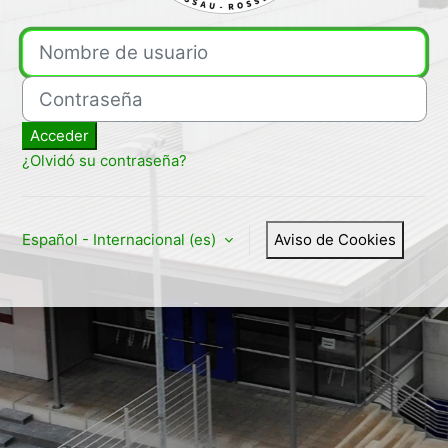
Entrar a Anhaltisches Ber
Nombre de usuario
Contraseña
Acceder
¿Olvidó su contraseña?
Español - Internacional ‎(es)‎
Aviso de Cookies