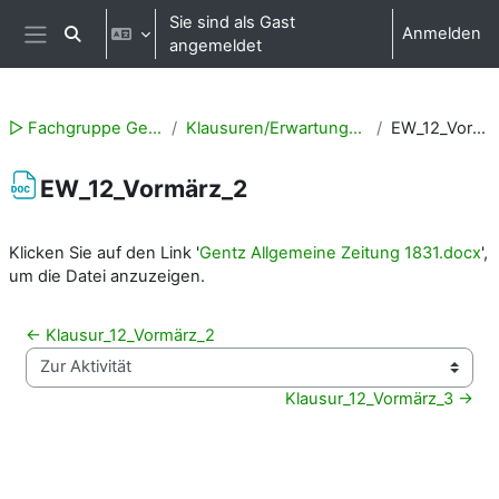
Zum Hauptinhalt
Sie sind als Gast
Anmelden
Sucheingabe umschalten
angemeldet
Website-Übersicht
▻ Fachgruppe Geschichte
Klausuren/Erwartungshorizonte
EW_12_Vormärz_2
EW_12_Vormärz_2
Abschlussbedingungen
Klicken Sie auf den Link '
Gentz Allgemeine Zeitung 1831.docx
',
um die Datei anzuzeigen.
← Klausur_12_Vormärz_2
Zur Aktivität
Klausur_12_Vormärz_3 →