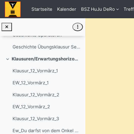
Einklappen
Zum Hauptinhalt
Startseite
Kalender
BSZ HuJu DeRo
Tref
Geschichte Übungsklausur Sek II
Geschichte Übung Quellenarbeit
Geschichte Operatoren
Geschichte Übungsklausur Sek II mit Lösungen 1
Klausuren/Erwartungshorizonte
Einklappen
Klausur_12_Vormärz_1
EW_12_Vormärz_1
Klausur_12_Vormärz_2
EW_12_Vormärz_2
Klausur_12_Vormärz_3
Ew_Du darfst von dem Onkel nichts annehmen