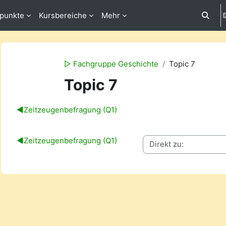
fpunkte
Kursbereiche
Mehr
Suchei
▻ Fachgruppe Geschichte
Topic 7
Topic 7
Abschnittsübersicht
◀︎
Zeitzeugenbefragung (Q1)
◀︎
Zeitzeugenbefragung (Q1)