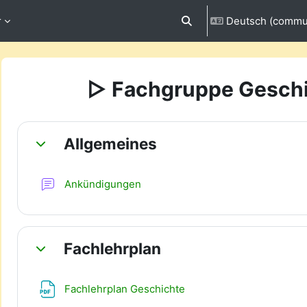
r
Deutsch (commun
Sucheingabe umschalten
▻ Fachgruppe Gesch
Abschnittsübersicht
Allgemeines
Einklappen
Forum
Ankündigungen
Fachlehrplan
Einklappen
Datei
Fachlehrplan Geschichte