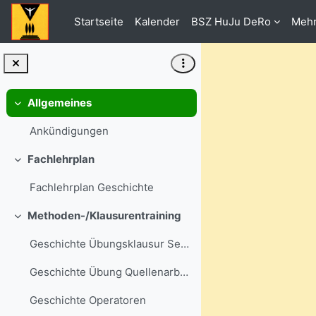
Zum Hauptinhalt
Startseite
Kalender
BSZ HuJu DeRo
Meh
Allgemeines
Einklappen
Ankündigungen
Fachlehrplan
Einklappen
Fachlehrplan Geschichte
Methoden-/Klausurentraining
Einklappen
Geschichte Übungsklausur Sek II
Geschichte Übung Quellenarbeit
Geschichte Operatoren