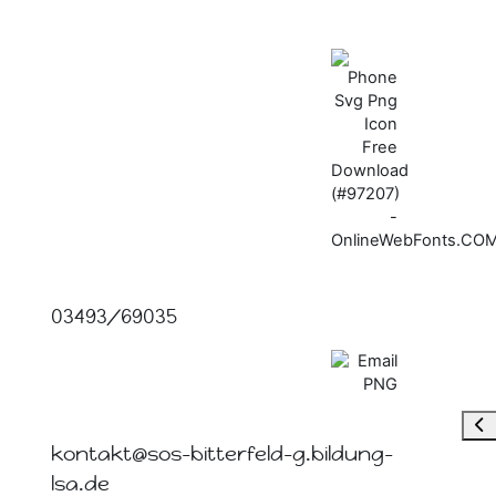
03493/69035
Blo
kontakt@sos-bitterfeld-g.bildung-
lsa.de