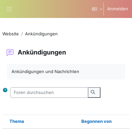
Zum Hauptinhalt
Anmelden
Website-Übersicht
Website
Ankündigungen
Ankündigungen
Abschlussbedingungen
Ankündigungen und Nachrichten
Foren durchsuchen
Foren durchsuche
Thema
Begonnen von
Status