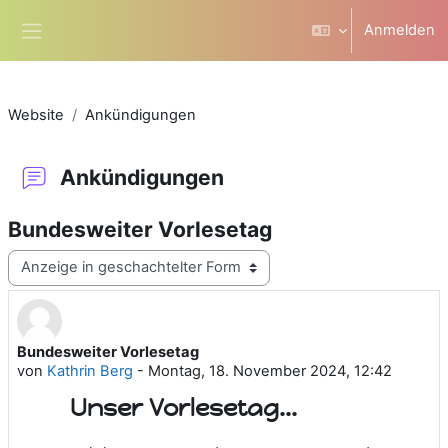
Zum Hauptinhalt
Anmelden
Website-Übersicht
Website
Ankündigungen
Ankündigungen
Bundesweiter Vorlesetag
Anzeigemodus
Bundesweiter Vorlesetag
Anzahl Antworten: 0
von
Kathrin Berg
-
Montag, 18. November 2024, 12:42
Unser Vorlesetag...