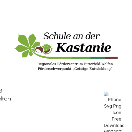
3
olfen