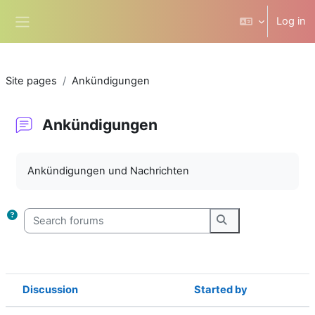
Skip to main content
Log in
Side panel
Site pages
Ankündigungen
Ankündigungen
Completion requirements
Ankündigungen und Nachrichten
Search forums
Search forums
Discussion
Started by
Status