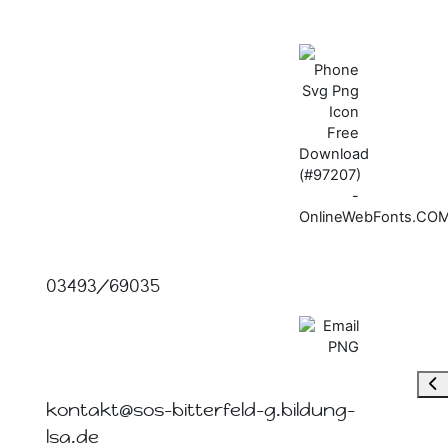
03493/69035
Ope
kontakt@sos-bitterfeld-g.bildung-
lsa.de