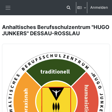
Zum Hauptinhalt
Anmelden
Sucheingabe umschalten
Website-Übersicht
Anhaltisches Berufsschulzentrum "HUGO
JUNKERS" DESSAU-ROSSLAU