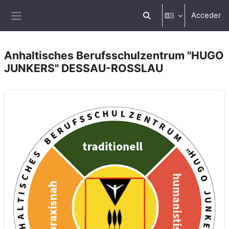
Salta al contenido principal
Acceder
Selector de búsqueda d
Panel lateral
Anhaltisches Berufsschulzentrum "HUGO
JUNKERS" DESSAU-ROSSLAU