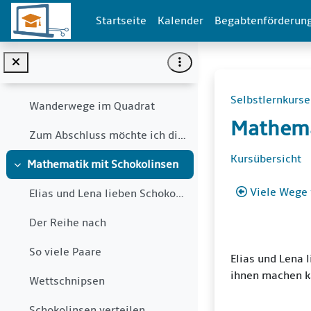
Zum Hauptinhalt
Der Maulwurf Talpi
Startseite
Kalender
Begabtenförderun
Springerproblem
Läuferproblem
Selbstlernkurse
Wanderwege im Quadrat
Mathema
Zum Abschluss möchte ich dir noch einige spieleris...
Abschni
Kursübersicht
Mathematik mit Schokolinsen
Einklappen
Viele Wege 
Elias und Lena lieben Schokolinsen. Vor kurzem hab...
Der Reihe nach
So viele Paare
Elias und Lena 
ihnen machen ka
Wettschnipsen
Schokolinsen verteilen