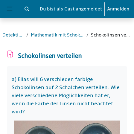
Zum Hauptinhalt
Du bist als Gast angemeldet
Anmelden
Sucheingabe umschalten
Website-Übersicht
Detektive_1
Mathematik mit Schokolinsen
Schokolinsen verteilen
Schokolinsen verteilen
Abschlussbedingungen
a) Elias will 6 verschieden farbige
Schokolinsen auf 2 Schälchen verteilen. Wie
viele verschiedene Möglichkeiten hat er,
wenn die Farbe der Linsen nicht beachtet
wird?