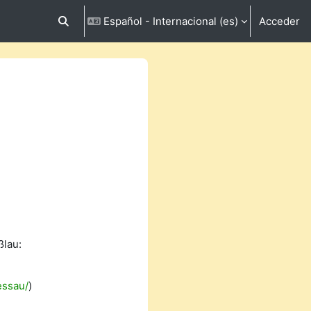
Español - Internacional ‎(es)‎
Acceder
Selector de búsqueda de entrada
lau:
essau/
)