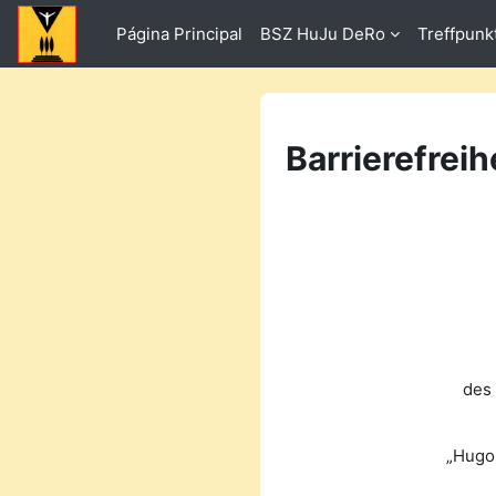
Salta al contenido principal
Página Principal
BSZ HuJu DeRo
Treffpunk
Barrierefreih
des
„Hugo