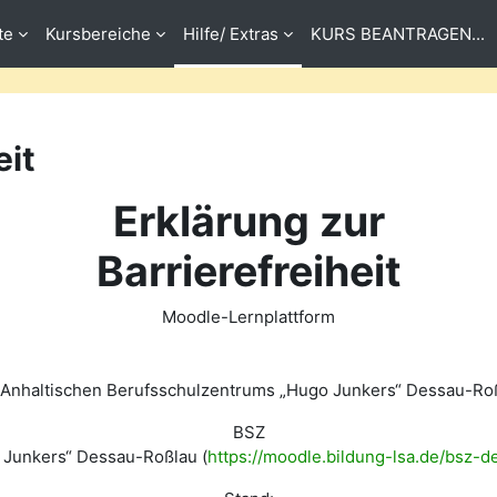
te
Kursbereiche
Hilfe/ Extras
KURS BEANTRAGEN...
eit
Erklärung zur
Barrierefreiheit
Moodle-Lernplattform
 Anhaltischen Berufsschulzentrums „Hugo Junkers“ Dessau-Roß
BSZ
 Junkers“ Dessau-Roßlau (
https://moodle.bildung-lsa.de/bsz-d