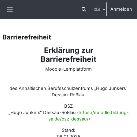
Zum Hauptinhalt
Anmelden
Sucheingabe umschalten
Website-Übersicht
Barrierefreiheit
Erklärung zur
Barrierefreiheit
Moodle-Lernplattform
des Anhaltischen Berufsschulzentrums „Hugo Junkers“
Dessau-Roßlau:
BSZ
„Hugo Junkers“ Dessau-Roßlau (
https://moodle.bildung-
lsa.de/bsz-dessau/
)
Stand:
08.01.2025