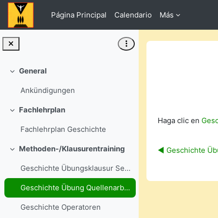
Salta al contenido principal
Página Principal
Calendario
Más
General
Colapsar
Ankündigungen
Fachlehrplan
Requisitos de f
Colapsar
Haga clic en
Gesc
Fachlehrplan Geschichte
Methoden-/Klausurentraining
◀︎ Geschichte Üb
Colapsar
Geschichte Übungsklausur Sek II
Geschichte Übung Quellenarbeit
Geschichte Operatoren