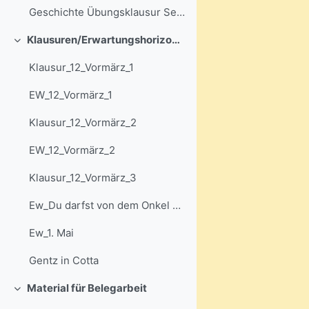
Geschichte Übungsklausur Sek II mit Lösungen 1
Klausuren/Erwartungshorizonte
Colapsar
Klausur_12_Vormärz_1
EW_12_Vormärz_1
Klausur_12_Vormärz_2
EW_12_Vormärz_2
Klausur_12_Vormärz_3
Ew_Du darfst von dem Onkel nichts annehmen
Ew_1. Mai
Gentz in Cotta
Material für Belegarbeit
Colapsar