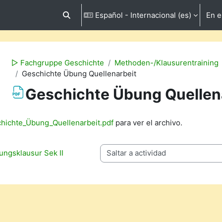
Español - Internacional ‎(es)‎
En e
Selector de búsqueda de entrada
▻ Fachgruppe Geschichte
Methoden-/Klausurentraining
Geschichte Übung Quellenarbeit
Geschichte Übung Quellen
inalización
hichte_Übung_Quellenarbeit.pdf
para ver el archivo.
ungsklausur Sek II
Saltar a actividad