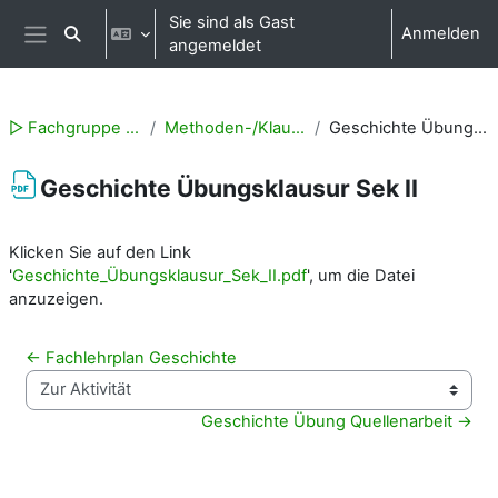
Zum Hauptinhalt
Sie sind als Gast
Anmelden
Sucheingabe umschalten
angemeldet
Website-Übersicht
▻ Fachgruppe Geschichte
Methoden-/Klausurentraining
Geschichte Übungsklausur Sek II
Geschichte Übungsklausur Sek II
Abschlussbedingungen
Klicken Sie auf den Link
'
Geschichte_Übungsklausur_Sek_II.pdf
', um die Datei
anzuzeigen.
← Fachlehrplan Geschichte
Zur Aktivität
Geschichte Übung Quellenarbeit →