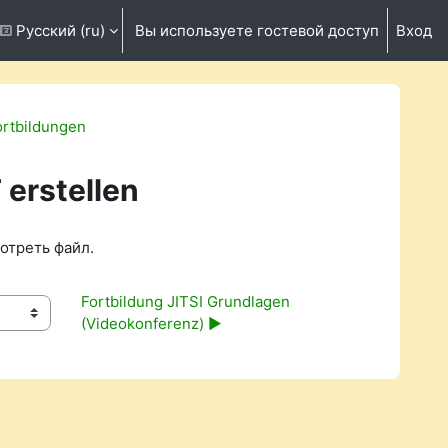
Русский ‎(ru)‎
Вы используете гостевой доступ
Вход
ть данные поисковой строки
rtbildungen
erstellen
отреть файл.
Fortbildung JITSI Grundlagen 
(Videokonferenz) ▶︎