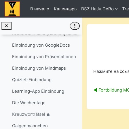
Перейти к основному содержанию
В начало
Календарь
BSZ HuJu DeRo
Tre
MoodleDoc - Glossar konfigurieren
Galgenmännchen-Spiel (Nutzung des Glossars "Los alimentos")
Kreuzworträtsel (Nutzung des Glossars "Los alimentos")
Einbindung von GoogleDocs
Einbindung von Präsentationen
Требуемые ус
Einbindung von Mindmaps
Нажмите на ссы
Quizlet-Einbindung
◀︎ Fortbildung 
Learning-App Einbindung
Die Wochentage
Kreuzworträtsel
Galgenmännchen