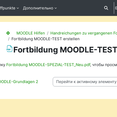
ffpunkte
Дополнительно
Измени
❖ MOODLE Hilfen
Handreichungen zu vergangenen Fo
Fortbildung MOODLE-TEST erstellen
Fortbildung MOODLE-TEST 
ловия завершения
лку
Fortbildung MOODLE-SPEZIAL-TEST_Neu.pdf
, чтобы просм
MOODLE-Grundlagen 2
Перейти к активному элементу