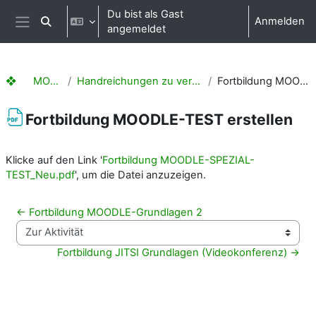
Zum Hauptinhalt
Du bist als Gast
Anmelden
Sucheingabe umschalten
angemeldet
Website-Übersicht
❖ MOODLE Hilfen
Handreichungen zu vergangenen Fortbildungen
Fortbildung MOODLE-TEST erstellen
Fortbildung MOODLE-TEST erstellen
Abschlussbedingungen
Klicke auf den Link '
Fortbildung MOODLE-SPEZIAL-
TEST_Neu.pdf
', um die Datei anzuzeigen.
← Fortbildung MOODLE-Grundlagen 2
Zur Aktivität
Fortbildung JITSI Grundlagen (Videokonferenz) →