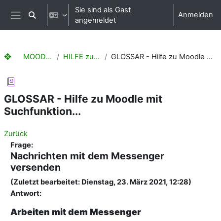
Zum Hauptinhalt
Sie sind als Gast
Anmelden
Sucheingabe umschalten
angemeldet
Website-Übersicht
❖ MOODLE Hilfen
HILFE zu Moodle
GLOSSAR - Hilfe zu Moodle mit Suchfunktion...
GLOSSAR - Hilfe zu Moodle mit
Suchfunktion...
Zurück
Frage:
Nachrichten mit dem Messenger
versenden
(Zuletzt bearbeitet: Dienstag, 23. März 2021, 12:28)
Antwort:
Arbeiten mit dem Messenger