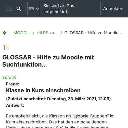
Zum Hauptinhalt
Sie sind als Gast
Anmelden
Sucheingabe umschalten
angemeldet
Website-Übersicht
❖ MOODLE Hilfen
HILFE zu Moodle
GLOSSAR - Hilfe zu Moodle mit Suchfunktion...
GLOSSAR - Hilfe zu Moodle mit
Suchfunktion...
Zurück
Frage:
Klasse in Kurs einschreiben
(Zuletzt bearbeitet: Dienstag, 23. März 2021, 12:05)
Antwort:
Es empfiehlt sich, die Klassen als "globale Gruppen" im
Kurs einzuschreiben. Das hat den entscheidenden
Vorteil, dass, wenn neue SuS in die Klasse kommen,