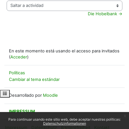
Saltar a actividad
Die Hobelbank →
En este momento está usando el acceso para invitados
(
Acceder
)
Políticas
Cambiar al tema estándar
Abrir índice del curso
Desarrollado por
Moodle
IMPRESSUM
x
Para continuar usando este sitio web, debe aceptar nuestras políticas:
Datenschutzinformationen
Impressum
Datenschutz
Barrierefreiheit
Kontakt