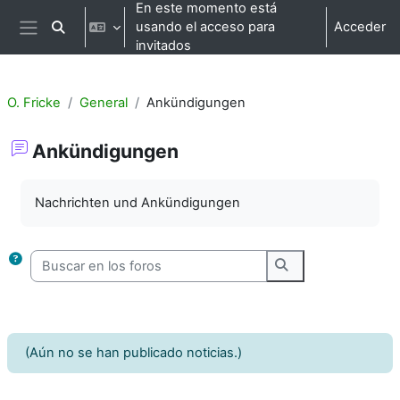
Salta al contenido principal
En este momento está
usando el acceso para
Acceder
Selector de búsqueda de entrada
Panel lateral
invitados
O. Fricke
General
Ankündigungen
Ankündigungen
Requisitos de finalización
Nachrichten und Ankündigungen
Buscar en los foros
Buscar en los foro
(Aún no se han publicado noticias.)