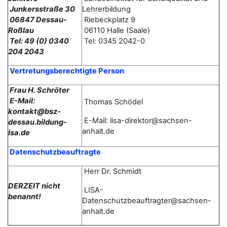
Junkersstraße 30
Lehrerbildung
06847 Dessau-
Riebeckplatz 9
Roßlau
06110 Halle (Saale)
Tel: 49 (0) 0340
Tel: 0345 2042-0
204 2043
Vertretungsberechtigte Person
Frau H. Schröter
E-Mail:
Thomas
Schödel
kontakt@bsz-
E-Mail: lisa-direktor@sachsen-
dessau.bildung-
anhalt.de
lsa.de
Datenschutzbeauftragte
Herr Dr. Schmidt
DERZEIT nicht
LISA-
benannt!
Datenschutzbeauftragter@sachsen-
anhalt.de