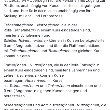
Nutzer/innen
– Oberbegriff für alle Personen mit Zugang zur
Plattform, unabhängig von Kursen, in die sie eingetragen
sind, und ihrer Rolle darin, auch unabhängig von ihrer
Stellung im Lehr- und Lernprozess.
Teilnehmer/innen
–
Nutzer/innen
, die in der
Rolle
Teilnehmer/in
in einem Kurs eingetragen sind,
meistens Schülerinnen und
Schüler.
Teilnehmer/innen
können in Kursen bereitgestellte
(Lern-)Angebote nutzen und über die Plattformfunktionen
mit
Teilnehmer/innen
und
Trainer/innen
der gleichen Kurse
kommunizieren.
Trainer/innen
–
Nutzer/innen
, die in der Rolle
Trainer/in
in
einem Kurs eingetragen sind, meistens Lehrerinnen und
Lehrer.
Trainer/innen
können Kurse
beantragen,
Nutzer/innen
in Kurse
als
Teilnehmer/innen
und
Trainer/innen
einschreiben und
(Lern-)Angebote in eigenen Kursen anlegen und
bereitstellen.
Moderator/innen
und
Administrator/innen
–
Nutzer/innen
, die