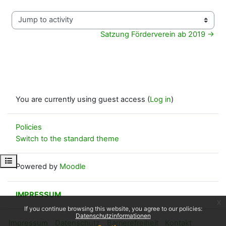
Jump to activity
Satzung Förderverein ab 2019 →
You are currently using guest access (
Log in
)
Policies
Switch to the standard theme
Open course index
Powered by
Moodle
IMPRESSUM
x
If you continue browsing this website, you agree to our policies:
Datenschutzinformationen
Impressum
Datenschutz
Barrierefreiheit
Kontakt