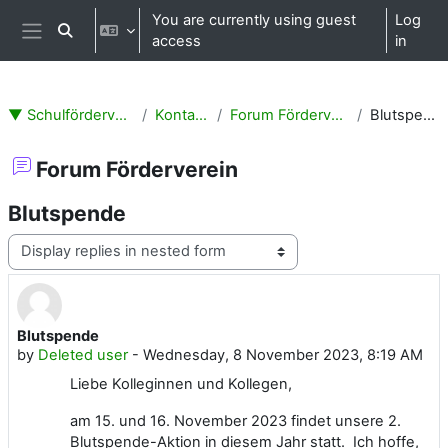
Skip to main content
You are currently using guest
Log
Toggle search input
access
in
Side panel
▼ Schulförderverein
Kontakte
Forum Förderverein
Blutspende
Forum Förderverein
Blutspende
Display mode
Blutspende
Number of replies: 0
by
Deleted user
-
Wednesday, 8 November 2023, 8:19 AM
Liebe Kolleginnen und Kollegen,
am 15. und 16. November 2023 findet unsere 2.
Blutspende-Aktion in diesem Jahr statt. Ich hoffe,