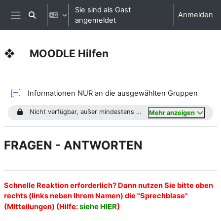
Zum Hauptinhalt
Sie sind als Gast
Anmelden
Sucheingabe umschalten
angemeldet
Website-Übersicht
❖ MOODLE Hilfen
Abschnittsübersicht
Forum
Informationen NUR an die ausgewählten Gruppen
Nicht verfügbar, außer mindestens eine Bedingung ist erfüllt: Sie sind in
Mehr anzeigen
FRAGEN - ANTWORTEN
Schnelle Reaktion erforderlich? Dann nutzen Sie bitte oben
rechts (links neben Ihrem Namen) die "Sprechblase"
(Hilfe:
siehe HIER
)
(Mitteilungen)