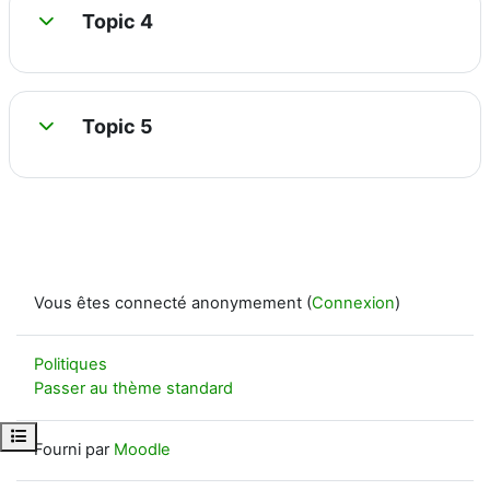
Topic 4
Replier
Topic 5
Replier
Vous êtes connecté anonymement (
Connexion
)
Politiques
Passer au thème standard
Ouvrir l’index du cours
Fourni par
Moodle