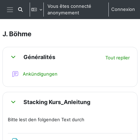
Passer au contenu principal
Vous êtes connecté
Connexion
Activer/désactiver la saisie de recherche
anonymement
Panneau latéral
J. Böhme
Résumé de section
Généralités
Tout replier
Replier
Forum
Ankündigungen
Stacking Kurs_Anleitung
Replier
Bitte lest den folgenden Text durch