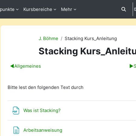
fpunkte
Kursbereiche
Mehr
Suchei
J. Böhme
Stacking Kurs_Anleitung
Stacking Kurs_Anleit
Abschnittsübersicht
◀︎
Allgemeines
▶︎
Bitte lest den folgenden Text durch
Datei
Was ist Stacking?
Textseite
Arbeitsanweisung