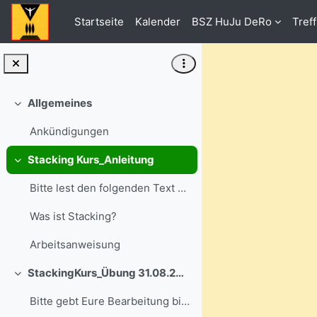
Zum Hauptinhalt
Startseite
Kalender
BSZ HuJu DeRo
Tref
Allgemeines
Einklappen
Ankündigungen
Stacking Kurs_Anleitung
Einklappen
Bitte lest den folgenden Text durch
Was ist Stacking?
Arbeitsanweisung
StackingKurs_Übung 31.08.2020
Einklappen
Bitte gebt Eure Bearbeitung bis 31.08.2020 ab.