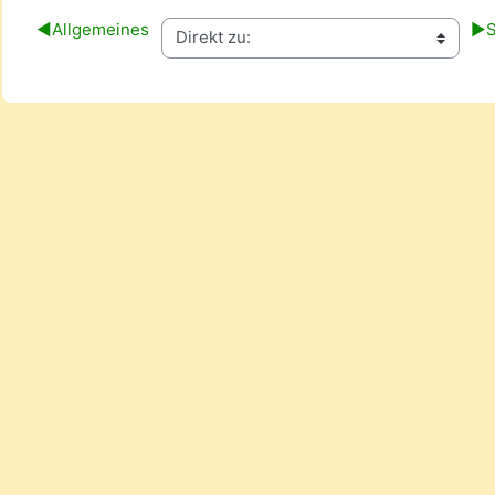
◀︎
Allgemeines
▶︎