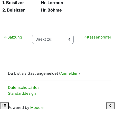
1. Beisitzer
Hr. Lermen
2. Beisitzer
Hr. Böhme
←
Satzung
→
Kassenprüfer
Du bist als Gast angemeldet (
Anmelden
)
Datenschutzinfos
Standarddesign
Kursindex öffnen
Blo
Powered by
Moodle