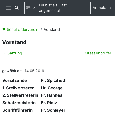
Zum Hauptinhalt
Du bist als Gast
Anmelden
Sucheingabe umschalten
angemeldet
Website-Übersicht
▼ Schulförderverein
Vorstand
Vorstand
Abschnittsübersicht
←
Satzung
→
Kassenprüfer
gewählt am: 14.05.2019
Vorsitzende
Fr. Spitzhüttl
1. Stellvertreter
Hr. George
2. Stellvertreterin
Fr. Hannes
Schatzmeisterin
Fr. Rietz
Schriftführerin
Fr. Schleyer