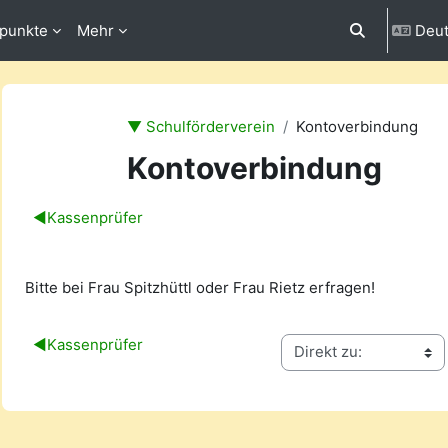
fpunkte
Mehr
Deut
Sucheingabe 
▼ Schulförderverein
Kontoverbindung
Kontoverbindung
Abschnittsübersicht
◀︎
Kassenprüfer
Bitte bei Frau Spitzhüttl oder Frau Rietz erfragen!
◀︎
Kassenprüfer