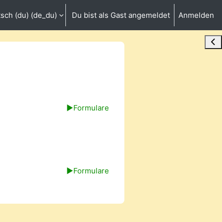
sch (du) ‎(de_du)‎
Du bist als Gast angemeldet
Anmelden
umschalten
Blo
▶︎
Formulare
▶︎
Formulare