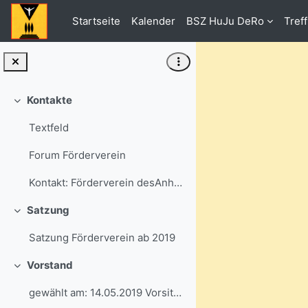
Zum Hauptinhalt
Startseite
Kalender
BSZ HuJu DeRo
Tref
Kontakte
Einklappen
Textfeld
Forum Förderverein
Kontakt: Förderverein desAnhaltischen Berufsschul...
Satzung
Einklappen
Satzung Förderverein ab 2019
Vorstand
Einklappen
gewählt am: 14.05.2019 Vorsitzende Fr....