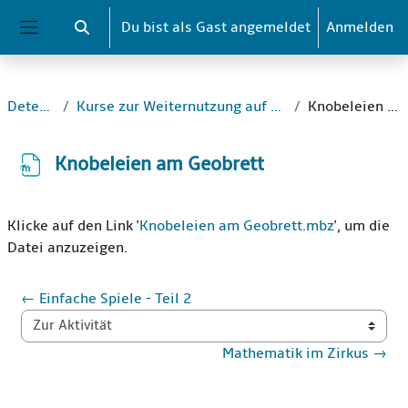
Zum Hauptinhalt
Du bist als Gast angemeldet
Anmelden
Sucheingabe umschalten
Website-Übersicht
Detektive_1
Kurse zur Weiternutzung auf Schul-Moodle-Instanzen
Knobeleien am Geobrett
Knobeleien am Geobrett
Abschlussbedingungen
Klicke auf den Link '
Knobeleien am Geobrett.mbz
', um die
Datei anzuzeigen.
← Einfache Spiele - Teil 2
Zur Aktivität
Mathematik im Zirkus →