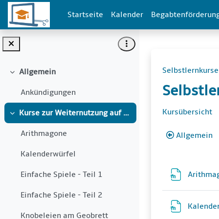
Zum Hauptinhalt
Startseite
Kalender
Begabtenförderun
Selbstlernkurse
Allgemein
Einklappen
Selbstle
Ankündigungen
Abschni
Kursübersicht
Kurse zur Weiternutzung auf Schul-Moodle-Instanzen
Einklappen
Arithmagone
Allgemein
Kalenderwürfel
Arithma
Einfache Spiele - Teil 1
Einfache Spiele - Teil 2
Kalende
Knobeleien am Geobrett