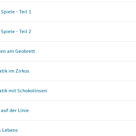
Datei
 Spiele - Teil 1
Datei
 Spiele - Teil 2
Datei
ien am Geobrett
Datei
tik im Zirkus
Datei
tik mit Schokolinsen
Datei
auf der Linie
Datei
s Lebens