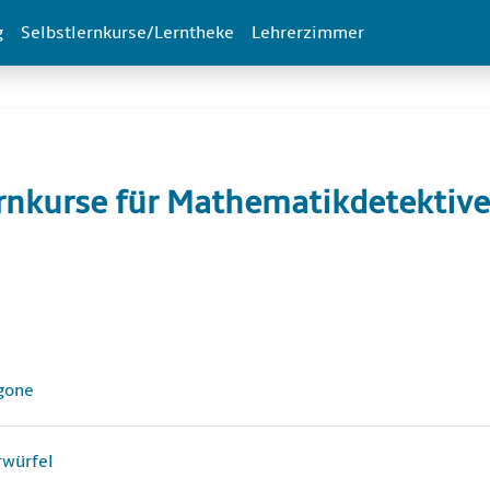
g
Selbstlernkurse/Lerntheke
Lehrerzimmer
rnkurse für Mathematikdetektive
ttsübersicht
Datei
gone
Datei
rwürfel