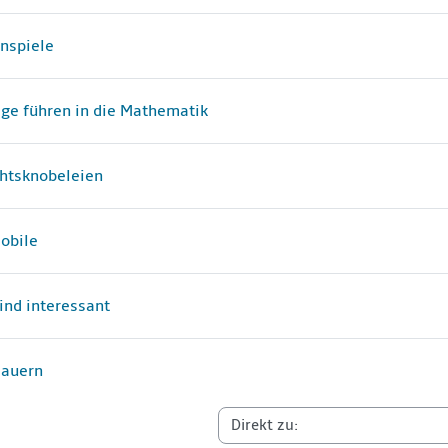
Datei
enspiele
Datei
ge führen in die Mathematik
Datei
htsknobeleien
Datei
obile
Datei
ind interessant
Datei
mauern