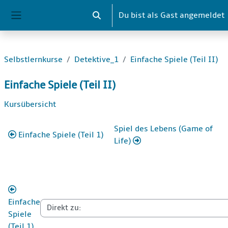
Zum Hauptinhalt
Du bist als Gast angemeldet
Sucheingabe umschalten
Website-Übersicht
Selbstlernkurse
Detektive_1
Einfache Spiele (Teil II)
Einfache Spiele (Teil II)
Abschnittsübersicht
Kursübersicht
Spiel des Lebens (Game of
Einfache Spiele (Teil 1)
Life)
Einfache
Spiele
(Teil 1)