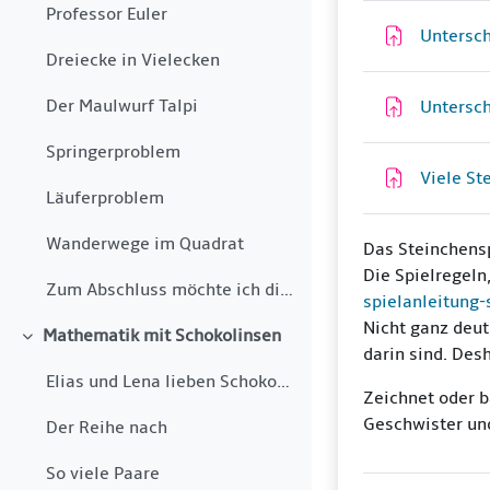
Professor Euler
Untersch
Dreiecke in Vielecken
Der Maulwurf Talpi
Untersch
Springerproblem
Viele St
Läuferproblem
Wanderwege im Quadrat
Das Steinchensp
Die Spielregeln
Zum Abschluss möchte ich dir noch einige spieleris...
spielanleitung
Nicht ganz deut
Mathematik mit Schokolinsen
Einklappen
darin sind. Des
Elias und Lena lieben Schokolinsen. Vor kurzem hab...
Zeichnet oder b
Geschwister und
Der Reihe nach
So viele Paare