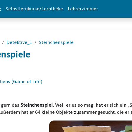
g
Selbstlernkurse/Lerntheke
Lehrerzimmer
Detektive_1
Steinchenspiele
enspiele
ttsübersicht
ebens (Game of Life)
t gern das
Steinchenspiel
. Weil er es so mag, hat er sich ei
Außerdem hat er 64 kleine Objekte zusammengesucht, die er al