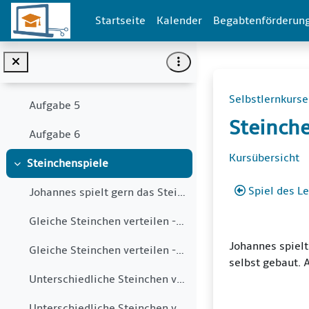
Zum Hauptinhalt
Aufgabe 2
Startseite
Kalender
Begabtenförderun
Aufgabe 3
Aufgabe 4
Selbstlernkurse
Aufgabe 5
Steinch
Aufgabe 6
Abschni
Kursübersicht
Steinchenspiele
Einklappen
Spiel des L
Johannes spielt gern das Steinchenspiel. Weil er e...
Gleiche Steinchen verteilen - Teil 1
Johannes spiel
Gleiche Steinchen verteilen - Teil 2
selbst gebaut. 
Unterschiedliche Steinchen verteilen - Teil 1
Unterschiedliche Steinchen verteilen - Teil 2