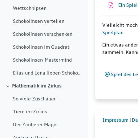
Ein Spie
Wettschnipsen
Schokolinsen verteilen
Vielleicht möch
Spielplan
Schokolinsen verschenken
Ein etwas ander
Schokolinsen im Quadrat
sammeln. Kannst
Schokolinsen-Mastermind
Elias und Lena lieben Schokolinsen. Vor kurzem hab...
Spiel des L
Mathematik im Zirkus
Einklappen
So viele Zuschauer
Tiere im Zirkus
Impressum
|
Da
Der Zauberer Mago
Auch mal Pause