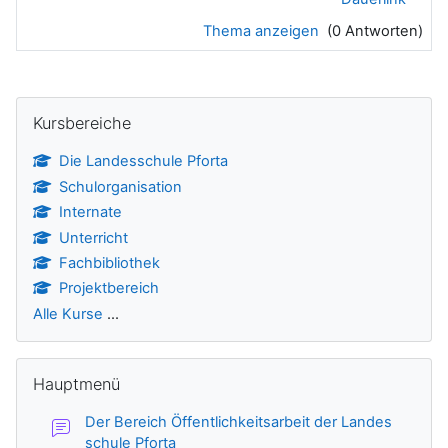
Thema anzeigen
(0 Antworten)
Blöcke
Kursbereiche überspringen
Kursbereiche
Die Landesschule Pforta
Schulorganisation
Internate
Unterricht
Fachbibliothek
Projektbereich
Alle Kurse
...
Hauptmenü überspringen
Hauptmenü
Der Bereich Öffentlichkeitsarbeit der Landes
Forum
schule Pforta