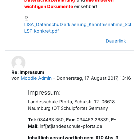
wichtigen Dokumente
einsehbar
!
LISA_Datenschutzerklaerung_Kenntnisnahme_Schuli
LSP-konkret.pdf
Dauerlink
Re: Impressum
Als Antwort auf Moodle Admin
von
Moodle Admin
-
Donnerstag, 17. August 2017, 13:16
Impressum:
Landesschule Pforta, Schulstr. 12 06618
Naumburg (OT Schulpforte) Germany
Tel:
034463 350,
Fax:
034463 26839,
E-
Mail:
inf[at]landesschule-pforta.de
Inhaltlich verantwortlich gem.
§10 Abs. 3