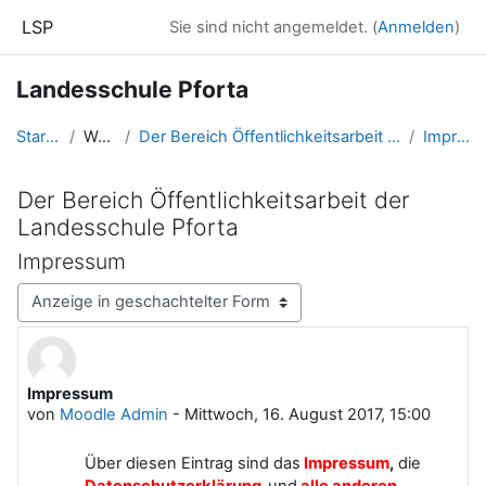
Zum Hauptinhalt
LSP
Sie sind nicht angemeldet. (
Anmelden
)
Landesschule Pforta
Startseite
Website
Der Bereich Öffentlichkeitsarbeit der Landesschule Pforta
Impressum
Der Bereich Öffentlichkeitsarbeit der
Landesschule Pforta
Impressum
Anzeigemodus
Impressum
Anzahl Antworten: 1
von
Moodle Admin
-
Mittwoch, 16. August 2017, 15:00
Über diesen Eintrag sind das
Impressum
,
die
Datenschutzerklärung
und
alle anderen