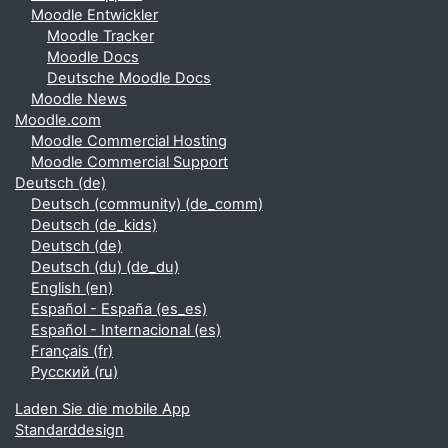
Moodle Entwickler
Moodle Tracker
Moodle Docs
Deutsche Moodle Docs
Moodle News
Moodle.com
Moodle Commercial Hosting
Moodle Commercial Support
Deutsch ‎(de)‎
Deutsch (community) ‎(de_comm)‎
Deutsch ‎(de_kids)‎
Deutsch ‎(de)‎
Deutsch (du) ‎(de_du)‎
English ‎(en)‎
Español - España ‎(es_es)‎
Español - Internacional ‎(es)‎
Français ‎(fr)‎
Русский ‎(ru)‎
Laden Sie die mobile App
Standarddesign