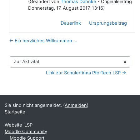
(Geändert von
Thomas Dahnke
- Originaleintrag
Donnerstag, 17. August 2017, 13:16)
Dauerlink
Ursprungsbeitrag
← Ein herzliches Willkommen ...
Zur Aktivität
Link zur Schülerfirma PforTech LSP →
Blöcke
Ergänzungsblöcke
Sie sind nicht angemeldet. (
Anmelden
)
Startseite
Website-LSP
Moodle Community
Moodle Support