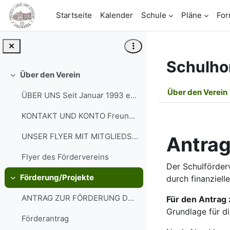
Zum Hauptinhalt
Startseite
Kalender
Schule
Pläne
For
Schulho
Über den Verein
Einklappen
Abschnit
Über den Verein
ÜBER UNS Seit Januar 1993 existiert der Verein „Fr...
KONTAKT UND KONTO Freunde und Förderer des Jahn-Gy...
UNSER FLYER MIT MITGLIEDSANTRAG (2023) Die wichtig...
Antrag
Flyer des Fördervereins
Der Schulförder
Förderung/Projekte
durch finanziell
Einklappen
ANTRAG ZUR FÖRDERUNG Der Schulförderverein Freunde...
Für den Antrag 
Grundlage für di
Förderantrag