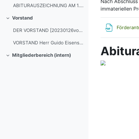
Nach Abschluss d
ABITURAUSZEICHNUNG AM 1. JULI 2023 [20230701abitur...
immateriellen Pr
Vorstand
Einklappen
Förderant
DER VORSTAND [20230126vorstand.jpg] Foto: privat G...
VORSTAND Herr Guido Eisenschmidt, 1. Vorsitzender ...
Abitur
Mitgliederbereich (intern)
Einklappen