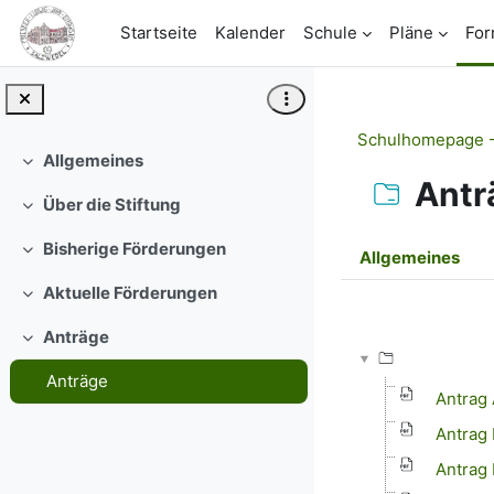
Zum Hauptinhalt
Startseite
Kalender
Schule
Pläne
For
Schulhomepage -
Allgemeines
Einklappen
Antr
Über die Stiftung
Einklappen
Abschnit
Bisherige Förderungen
Allgemeines
Einklappen
Aktuelle Förderungen
Abschlussbedi
Einklappen
Anträge
Einklappen
Anträge
Antrag 
Antrag 
Antrag 