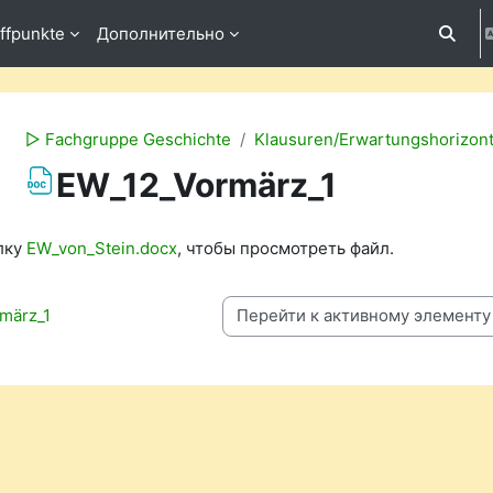
ffpunkte
Дополнительно
Измени
▻ Fachgruppe Geschichte
Klausuren/Erwartungshorizon
EW_12_Vormärz_1
ловия завершения
лку
EW_von_Stein.docx
, чтобы просмотреть файл.
rmärz_1
Перейти к активному элементу