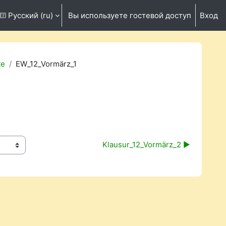
Русский ‎(ru)‎
Вы используете гостевой доступ
Вход
ть данные поисковой строки
te
EW_12_Vormärz_1
Klausur_12_Vormärz_2 ▶︎