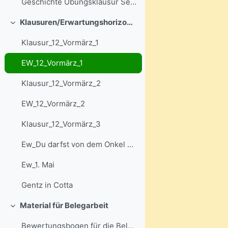
Geschichte Übungsklausur Sek II mit Lösungen 1
Klausuren/Erwartungshorizonte
Свернуть
Klausur_12_Vormärz_1
EW_12_Vormärz_1
Klausur_12_Vormärz_2
EW_12_Vormärz_2
Klausur_12_Vormärz_3
Ew_Du darfst von dem Onkel nichts annehmen
Ew_1. Mai
Gentz in Cotta
Material für Belegarbeit
Свернуть
Bewertungsbogen für die Belegarbeit