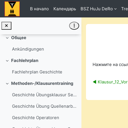
Перейти к основному содержанию
В начало
Календарь
BSZ HuJu DeRo
Tre
Общее
Свернуть
Ankündigungen
Требуемые ус
Fachlehrplan
Свернуть
Нажмите на ссы
Fachlehrplan Geschichte
◀︎ Klausur_12_Vo
Methoden-/Klausurentraining
Свернуть
Geschichte Übungsklausur Sek II
Geschichte Übung Quellenarbeit
Geschichte Operatoren