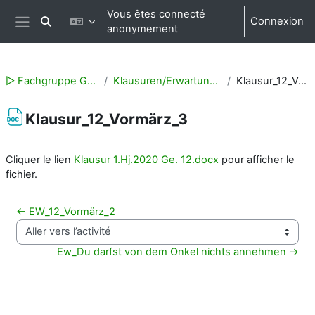
Passer au contenu principal
Vous êtes connecté
Connexion
Activer/désactiver la saisie de recherche
anonymement
Panneau latéral
▻ Fachgruppe Geschichte
Klausuren/Erwartungshorizonte
Klausur_12_Vormärz_3
Klausur_12_Vormärz_3
Conditions d’achèvement
Cliquer le lien
Klausur 1.Hj.2020 Ge. 12.docx
pour afficher le
fichier.
← EW_12_Vormärz_2
Aller vers l’activité
Ew_Du darfst von dem Onkel nichts annehmen →