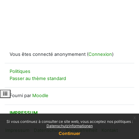
Vous êtes connecté anonymement (
Connexion
)
Politiques
Passer au thème standard
Ouvrir l’index du cours
Fourni par
Moodle
IMPRESSUM
x
Si vous continuez à consulter ce site web, vous acceptez nos politiques :
Datenschutzinformationen
Impressum
Datenschutz
Barrierefreiheit
Kontakt
Continuer